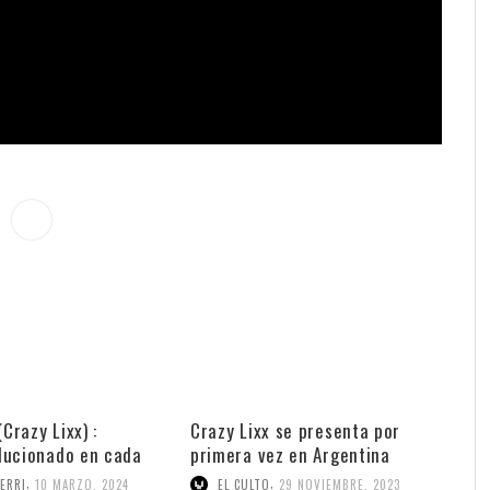
(Crazy Lixx) :
Crazy Lixx se presenta por
lucionado en cada
primera vez en Argentina
,
,
ERRI
10 MARZO, 2024
EL CULTO
29 NOVIEMBRE, 2023