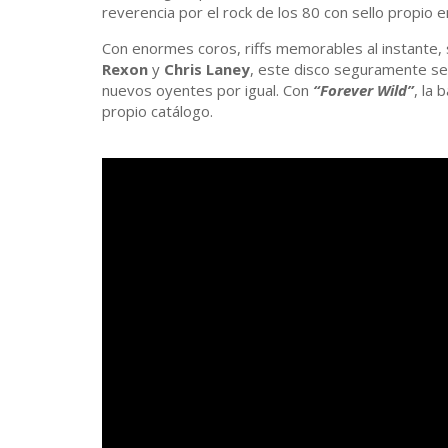
reverencia por el rock de los 80 con sello propio 
Con enormes coros, riffs memorables al instante, 
Rexon
y
Chris Laney
, este disco seguramente ser
nuevos oyentes por igual. Con
“Forever Wild”
, la
propio catálogo.