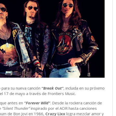
o para su nueva canción
“Break Out”
, incluida en su próximo
 el 17 de mayo a través de Frontiers Music.
 que antes en
“Forever Wild”
. Desde la rockera canción de
le
“Silent Thunder”
inspirado por el AOR hasta canciones
lbum de Bon Jovi en 1986,
Crazy Lixx
logra mezclar amor y