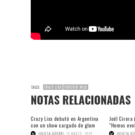
TAGS:
CRAZY LIXX
FOREVER WILD
NOTAS RELACIONADAS
Crazy Lixx debutó en Argentina
Joél Cirera 
con un show cargado de glam
“Hemos evo
álbum”
,
JULIETA GÜERRI
18 MARZO, 2024
JULIETA GÜ