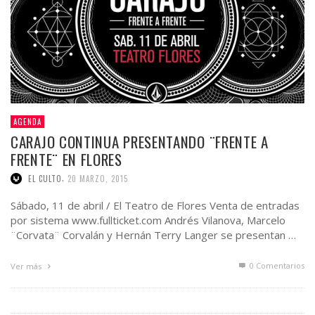
AGENDA
CARAJO CONTINUA PRESENTANDO ¨FRENTE A
FRENTE¨ EN FLORES
,
EL CULTO
20 MARZO, 2015
Sábado, 11 de abril / El Teatro de Flores Venta de entradas
por sistema www.fullticket.com Andrés Vilanova, Marcelo
¨Corvata¨ Corvalán y Hernán Terry Langer se presentan …
0 Comentarios
Ver más