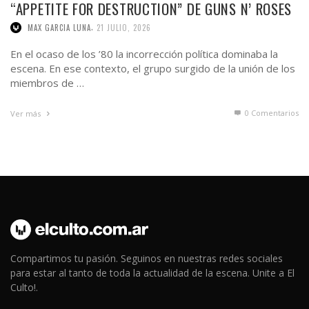
“APPETITE FOR DESTRUCTION” DE GUNS N’ ROSES
,
MAX GARCIA LUNA
21 JULIO, 2026
En el ocaso de los ’80 la incorrección política dominaba la
escena. En ese contexto, el grupo surgido de la unión de los
miembros de …
0 Comentarios
Ver más
Compartimos tu pasión. Seguinos en nuestras redes sociales
para estar al tanto de toda la actualidad de la escena. Unite a El
Culto!.