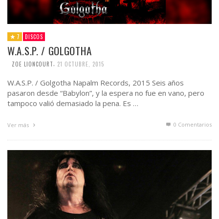
7
DISCOS
W.A.S.P. / GOLGOTHA
,
ZOE LIONCOURT
21 OCTUBRE, 2015
W.A.S.P. / Golgotha Napalm Records, 2015 Seis años
pasaron desde “Babylon”, y la espera no fue en vano, pero
tampoco valió demasiado la pena. Es …
0 Comentarios
Ver más