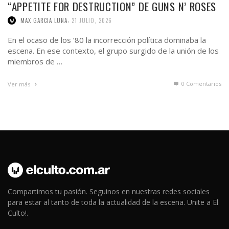
“APPETITE FOR DESTRUCTION” DE GUNS N’ ROSES
,
MAX GARCIA LUNA
21 JULIO, 2026
En el ocaso de los ’80 la incorrección política dominaba la
escena. En ese contexto, el grupo surgido de la unión de los
miembros de …
0 Comentarios
Ver más
Compartimos tu pasión. Seguinos en nuestras redes sociales
para estar al tanto de toda la actualidad de la escena. Unite a El
Culto!.