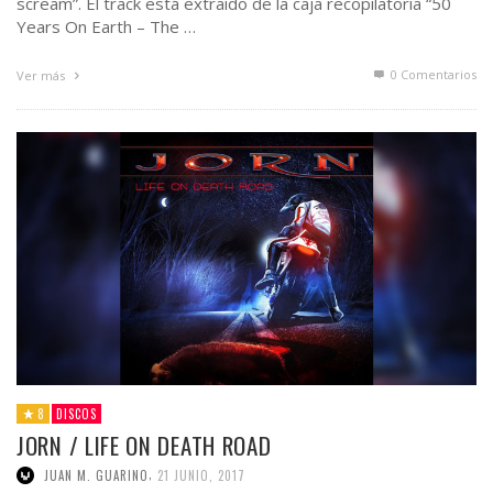
scream”. El track está extraído de la caja recopilatoria “50
Years On Earth – The …
0 Comentarios
Ver más
8
DISCOS
JORN / LIFE ON DEATH ROAD
,
JUAN M. GUARINO
21 JUNIO, 2017