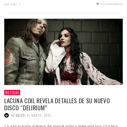
0 Comentarios
Ver más
NOTICIAS
LACUNA COIL REVELA DETALLES DE SU NUEVO
DISCO “DELIRIUM”
,
EL CULTO
11 MARZO, 2016
La agrupación italiana de metal gótico liderada por Cristina