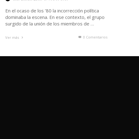
En el ocaso de los ’80 la incorrección política
dominaba la escena. En ese contexto, el grupo
surgido de la unión de los miembros de …
0 Comentarios
Ver más