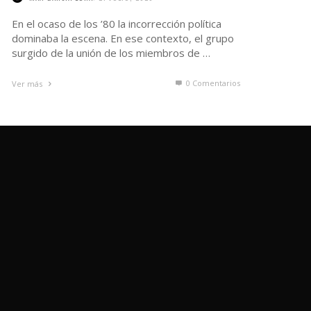
En el ocaso de los ’80 la incorrección política
dominaba la escena. En ese contexto, el grupo
surgido de la unión de los miembros de …
0 Comentarios
Ver más