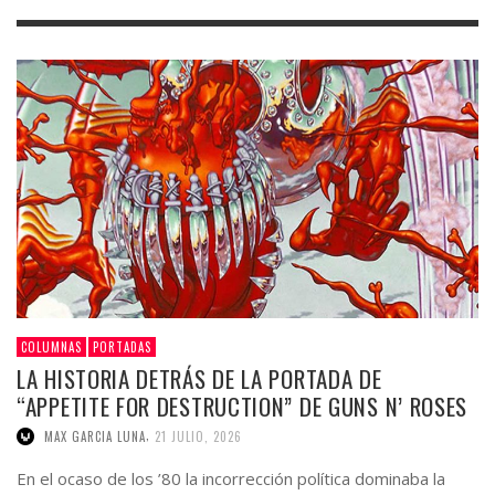
COLUMNAS
PORTADAS
LA HISTORIA DETRÁS DE LA PORTADA DE
“APPETITE FOR DESTRUCTION” DE GUNS N’ ROSES
,
MAX GARCIA LUNA
21 JULIO, 2026
En el ocaso de los ’80 la incorrección política dominaba la
escena. En ese contexto, el grupo surgido de la unión de los
miembros de …
0 Comentarios
Ver más