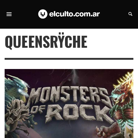
QUEENSRŸCHE