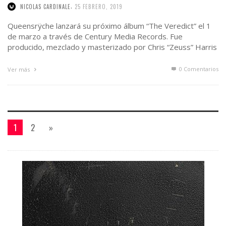
,
NICOLAS CARDINALE
25 FEBRERO, 2019
Queensrÿche lanzará su próximo álbum “The Veredict” el 1
de marzo a través de Century Media Records. Fue
producido, mezclado y masterizado por Chris “Zeuss” Harris
(Rob Zombie, …
0 Comentarios
Ver más
1
2
»