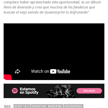
complace haber aprovechado esta oportunidad, es un álbum
lleno de diversión y creo que muchos de los fanáticos que
buscan el viejo sonido de Queensrÿche lo disfrutarán”
.
TAGS:
GEOFF TATE
OPERATION: MINDCRIME
QUEENSRŸCHE