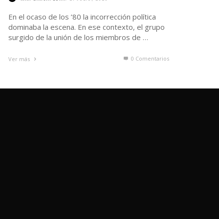
En el ocaso de los ’80 la incorrección política
dominaba la escena. En ese contexto, el grupo
surgido de la unión de los miembros de …
0 Comentarios
Ver más