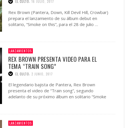
,
EL CULTO
16 JULIO, 2017
Rex Brown (Pantera, Down, Kill Devil Hill, Crowbar)
prepara el lanzamiento de su álbum debut en
solitario, “Smoke on this”, para el 28 de julio …
LANZAMIENTOS
REX BROWN PRESENTA VIDEO PARA EL
TEMA “TRAIN SONG”
,
EL CULTO
2 JUNIO, 2017
El legendario bajista de Pantera, Rex Brown
presenta el video de “Train song”, segundo
adelanto de su próximo álbum en solitario “Smoke
on this”, cuyo …
LANZAMIENTOS