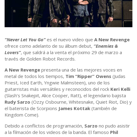
“Never Let You Go”
es el nuevo video que
A New Revenge
ofrece como adelanto de su álbum debut,
“Enemies &
Lovers”
, que saldrá a la venta el próximo 29 de marzo a
través de Golden Robot Records.
A New Revenge
presenta una de las mejores voces en
metal de todos los tiempos,
Tim “Ripper” Owens
(Judas
Priest, Iced Earth, Yngwie Malmsteen), uno de los
guitarristas más versátiles y reconocidos del rock
Keri Kelli
(Slash’s Snakepit, Alice Cooper, Ratt), el legendario bajista
Rudy Sarzo
(Ozzy Osbourne, Whitesnake, Quiet Riot, Dio) y
el baterista de Scorpions
James Kottak
(también de
Kingdom Come).
Debido a conflictos de programación,
Sarzo
no pudo asistir
a la filmación de los videos de la banda. El famoso
Phil