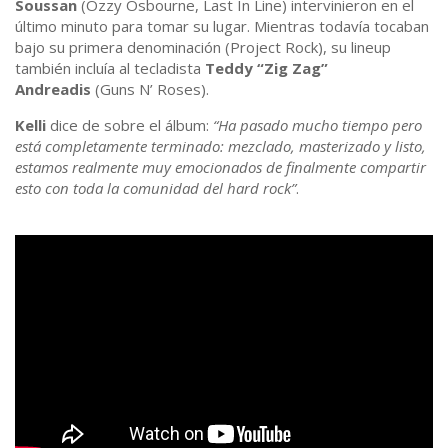
Soussan
(Ozzy Osbourne, Last In Line) intervinieron en el
último minuto para tomar su lugar. Mientras todavía tocaban
bajo su primera denominación (Project Rock), su lineup
también incluía al tecladista
Teddy “Zig Zag”
Andreadis
(Guns N’ Roses).
Kelli
dice de sobre el álbum:
“Ha pasado mucho tiempo pero
está completamente terminado: mezclado, masterizado y listo,
estamos realmente muy emocionados de finalmente compartir
esto con toda la comunidad del hard rock”
.