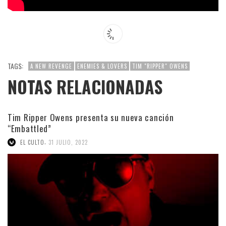
TAGS:
A NEW REVENGE
ENEMIES & LOVERS
TIM "RIPPER" OWENS
NOTAS RELACIONADAS
Tim Ripper Owens presenta su nueva canción
“Embattled”
,
EL CULTO
31 JULIO, 2022