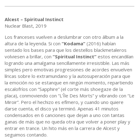
Alcest – Spiritual Instinct
Nuclear Blast, 2019
Los franceses vuelven a deslumbrar con otro álbum a la
altura de la leyenda. Si con
“Kodama”
(2016) habían
sentado los bases para que los destellos blackmetaleros
volviesen a brillar, con
“Spiritual Instinct”
estos encandilan
logrando una amalgama sencillamente irresistible. Las más
simples pero emotivas progresiones de acordes envuelven
líricas sobre lo extramundano y la autosuperación para que
la emoción no se estanque en ningún momento, repartiendo
escalofríos con “Sapphire” (el corte más shoegaze de la
placa), conmoviendo con “L’Île Des Morts” y vibrando con “Le
Miroir”. Pero el hechizo es efímero, y cuando uno quiere
darse cuenta, el disco ya terminó. Apenas 41 minutos
condensados en 6 canciones que dejan a uno con tantas
ganas de más que no queda otra que volver a poner play y
entrar en trance. Un hito más en la carrera de Alcest y
seguimos contando.