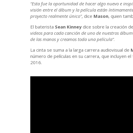
“Esta fue la oportunidad de hacer algo nuevo e inspi
visión entre el álbum y la película están íntimamente
proyecto realmente único”
, dice
Mason
, quien tamb
El baterista
Sean Kinney
dice sobre la creación de 
videos para cada canción de uno de nuestros álbumes
de las manos y creamos toda una película”
.
La cinta se suma a la larga carrera audiovisual de
número de películas en su carrera, que incluyen el 
2016.