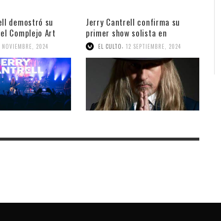
ell demostró su
Jerry Cantrell confirma su
 el Complejo Art
primer show solista en
Argentina
,
4 NOVIEMBRE, 2024
EL CULTO
12 SEPTIEMBRE, 2024