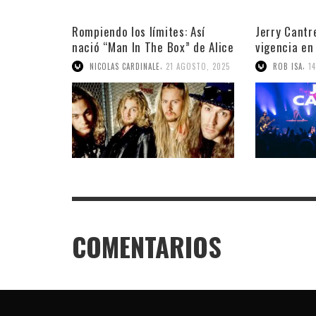
Rompiendo los límites: Así
Jerry Cantr
nació “Man In The Box” de Alice
vigencia en
In Chains
Media
,
,
NICOLAS CARDINALE
21 AGOSTO, 2025
ROB ISA
1
COMENTARIOS