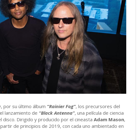
y, por su último álbum
“Rainier Fog”
, los precursores del
 el lanzamiento de
“Black Antenna”
, una película de ciencia
l disco. Dirigido y producido por el cineasta
Adam Mason
,
 a partir de principios de 2019, con cada uno ambientado en