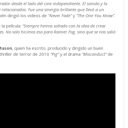
rador desde el lado del cine independiente. El sonido y la
 relacionados. Fue una sinergia brillante que llevó a un
ién dirigió los videos de
“Never Fade”
y
“The One You Know”
.
la película:
“Siempre hemos soñado con la idea de crear
. No solo hicimos eso para Rainier Fog, sino que se nos salió
Mason
, quien ha escrito, producido y dirigido un buen
thriller de terror de 2010
“Pig”
y el drama
“Misconduct”
de