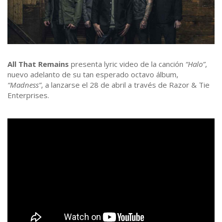
All That Remains
presenta lyric video de la canción
“Halo”
,
nuevo adelanto de su tan esperado octavo álbum,
“Madness”
, a lanzarse el 28 de abril a través de Razor & Tie
Enterprises.