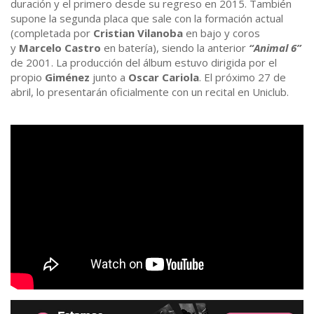
duración y el primero desde su regreso en 2015. También
supone la segunda placa que sale con la formación actual
(completada por
Cristian Vilanoba
en bajo y coros
y
Marcelo Castro
en batería), siendo la anterior
“Animal 6”
de 2001. La producción del álbum estuvo dirigida por el
propio
Giménez
junto a
Oscar Cariola
. El próximo 27 de
abril, lo presentarán oficialmente con un recital en Uniclub.