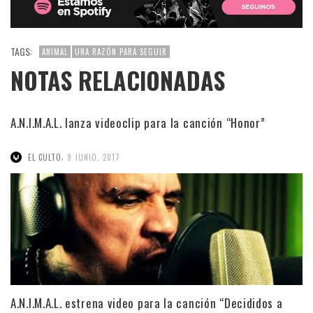
TAGS:
ANIMAL
UNA RAZÓN PARA SEGUIR
NOTAS RELACIONADAS
A.N.I.M.A.L. lanza videoclip para la canción “Honor”
,
EL CULTO
9 JUNIO, 2017
A.N.I.M.A.L. estrena video para la canción “Decididos a