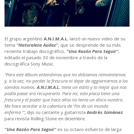
El grupo argentino
A.N.I.M.A.L.
lanzó un nuevo video de su
tema
“Naturaleza Audaz”
, que se desprende de su más
reciente trabajo discográfico,
“Una Razón Para Seguir”
,
editado el pasado 30 de noviembre a través de la
discográfica Sony Music.
“Para este álbum entendimos que no debíamos reinventarnos
y, a la vez, no perder la frescura ni dejar de aggiornarnos a los
sonidos nuevos.
A.N.I.M.A.L.
tiene un estilo y lo mejor que nos
podía pasar era recuperarlo. Para mí, esta placa tiene una
frescura y el poder que hace años no tenía un disco nuestro.
Me hace acordar a la calentura de ‘Fin de un mundo
enfermo ‘”
, dijo su cantante y guitarrista
Andrés Giménez
para revista Rolling Stone en diciembre.
“Una Razón Para Seguir”
es su octavo esfuerzo de larga