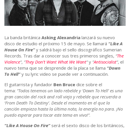
La banda británica
Asking Alexandria
lanzará su nuevo
disco de estudio el próximo 15 de mayo. Se llamará
“Like A
House On Fire”
y saldrá bajo el sello discográfico Sumerian
Records. Tras dar a conocer sus tres primeros singles,
“
The
Violence
“
,
“
They Don’t Want What We Want
“
y
“
Antisocialist
“
, el
nuevo tema que se desprende de la placa se llama
“Down
To Hell”
y su lyric video se puede ver a continuación.
El guitarrista y fundador
Ben Bruce
dice sobre el
tema:
“Todos tenemos un lado rebelde y ‘Down To Hell’ es una
gran canción del rock and roll viejo y rebelde que recuerda a
‘From Death To Destiny’. Desde el momento en el que la
canción empieza hasta la última nota, la energía no para. ¡No
puedo esperar para tocar este tema en vivo!”
.
“Like A House On Fire”
será el sexto disco de los británicos,