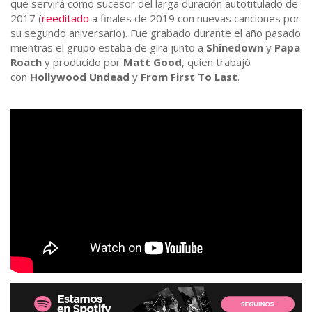
que servirá como sucesor del larga duración autotitulado de
2017 (
reeditado
a finales de 2019 con nuevas canciones por
su segundo aniversario). Fue grabado durante el año pasado
mientras el grupo estaba de gira junto a
Shinedown
y
Papa
Roach
y producido por
Matt Good
, quien trabajó
con
Hollywood Undead
y
From First To Last
.