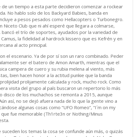
 de un tiempo a esta parte decidieron comenzar a rockear
sada. No hablo solo de los Backyard Babies, banda en
 incluye a pesos pesados como Hellacopters o Turbonegro.
Niceto Club que ni ahí esperé que llegara a colmarse,
, bancó el trío de soportes, ayudados por la variedad de
amus, la fidelidad al hardrock kissero que es Kefrén y en
cana al acto principal.
on el escenario. Ya de por sí son un raro combinado. Peder
quilamente ser el batero de Amon Amarth, mientras que el
ásica campera de cuero y su rubia melena al viento, más
tas, bien hacen honor a la actitud punkie que la banda
sprolijidad prolijamente calculada y rock, mucho rock. Como
mera visita del grupo al país buscaron un repertorio lo más
ltimo disco de los muchachos se remonta a 2015, aunque
ún así, no se dejó afuera nada de lo que la gente vino a
acándose algunas cosas como “UFO Romeo”, “I´m on my
ises que fue memorable (Th1rte3n or Nothing/Minus
esta.
e suceden los temas la cosa se confunde aún más, o quizás