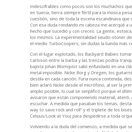
Indescifrables como pocos son los muchachos que
en Suecia, tierra siempre fértil para la música pe
cuestión, sino de toda la escena escandinava que
Con esa duda rondando mi cabeza me acerqué a un 
hecho que sucedió y con creces. La gente, estoica
los mismos. La experimentalidad seudo-stoner de C
el medio TurboCoopers, sin dudas la banda más cer
Con el lugar explotado, los Backyard Babies tomar
Carlsson entre la barba y las trenzas podría tran
bajista Johan Blomqvist salió enfundado en una cl
metal imposible. Nicke Borg y Dregen, los guitarris
destila en cada canción. Furia nunca contenida, de
bien aclaró Nicke desde el micrófono, al ser la pri
amplio posible, lo cual se simplificó porque el ú
avisaron que están componiendo material, atenti. A
escuchar. A medida que pasaban los temas, dest
way to save rock and roll” y el triplete de los b
Celsius/Look at You) para despedirse a toda orqu
Volviendo a la duda del comienzo, a medida que s