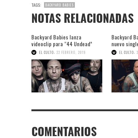
TAGS:
BACKYARD BABIES
NOTAS RELACIONADAS
Backyard Babies lanza
Backyard Ba
videoclip para “44 Undead”
nuevo singl
,
,
EL CULTO
22 FEBRERO, 2019
EL CULTO
COMENTARIOS