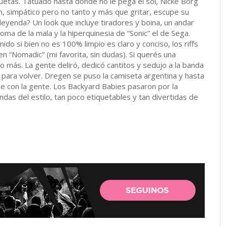
quetas. Tatuado hasta donde no le pega el sol, Nicke Borg
ón, simpático pero no tanto y más que gritar, escupe su
leyenda? Un look que incluye tiradores y boina, un andar
ma de la mala y la hiperquinesia de “Sonic” el de Sega.
ido si bien no es 100% limpio es claro y conciso, los riffs
en “Nomadic” (mi favorita, sin dudas). Si querés una
 más. La gente deliró, dedicó cantitos y sedujo a la banda
o para volver. Dregen se puso la camiseta argentina y hasta
 con la gente. Los Backyard Babies pasaron por la
das del estilo, tan poco etiquetables y tan divertidas de