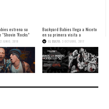
bies estrena su
Backyard Babies llega a Niceto
e “Shovin ‘Rocks”
en su primera visita a
Sudamérica
,
22 JUNIO, 2018
EL CULTO
3 OCTUBRE, 2017