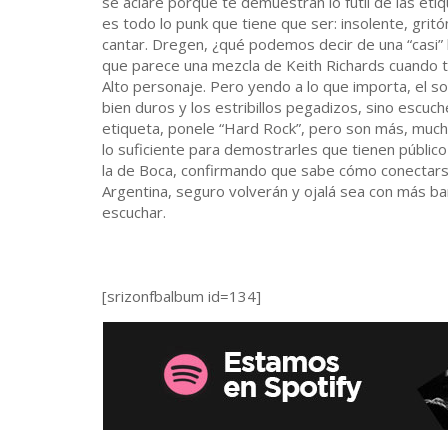
se aclare porque te demuestran lo fútil de las eti
es todo lo punk que tiene que ser: insolente, grit
cantar. Dregen, ¿qué podemos decir de una “casi” 
que parece una mezcla de Keith Richards cuando to
Alto personaje. Pero yendo a lo que importa, el son
bien duros y los estribillos pegadizos, sino escuch
etiqueta, ponele “Hard Rock”, pero son más, mucho
lo suficiente para demostrarles que tienen públic
la de Boca, confirmando que sabe cómo conectarse
Argentina, seguro volverán y ojalá sea con más ban
escuchar.
[srizonfbalbum id=134]