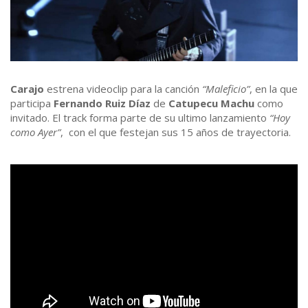
Carajo
estrena videoclip para la canción
“Maleficio”
, en la que
participa
Fernando Ruiz Díaz
de
Catupecu Machu
como
invitado. El track forma parte de su ultimo lanzamiento
“Hoy
como Ayer”
, ‬ con el que festejan sus 15 años de trayectoria.