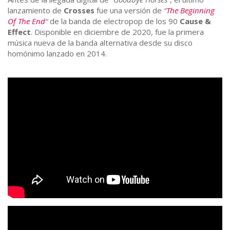
lanzamiento de
Crosses
fue una versión de
“
The Beginning
Of The End
“
de la banda de electropop de los 90
Cause &
Effect
. Disponible en diciembre de 2020, fue la primera
música nueva de la banda alternativa desde su disco
homónimo lanzado en 2014.