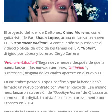
El proyecto del líder de Deftones,
Chino Moreno
, con el
guitarrista de Far,
Shaun Lopez
, acaba de lanzar un nuevo
EP,
“Permanent.Radiant”
. A continuación se puede ver el
videoclip oficial de otro de los temas del EP,
“Holier”
,
dirigido por López y Lorenzo Diego Carrera.
“
Permanent.Radiant
”
llega nueve meses después de que la
banda lanzara dos nuevas canciones,
“
Initiation
”
y
“Protection”
, ninguna de las cuales aparece en el nuevo EP.
En diciembre pasado, López confirmó que la banda había
firmado un nuevo contrato con Warner Records. Ese mismo
mes, lanzaron su versión de
“Goodbye Horses”
de Q Lazzarus
como sencillo digital. La pista fue cubierta previamente por
Crosses en 2014.
Antes de la llegada digital de
“Goodbye Horses”
, el último