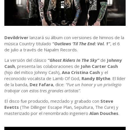
Devildriver
lanzará su álbum con versiones de himnos de la
música Country titulado
“Outlaws ‘Til The End: Vol. 1”
, el 6
de julio a través de Napalm Records.
La versión del clásico
“Ghost Riders In The Sky”
de
Johnny
Cash
, presenta las colaboraciones de
John Carter Cash
(hijo del mítico Johnny Cash),
Ana Cristina Cash
y el
reconocido vocalista de Lamb Of God,
Randy Blythe
. El líder
de la banda,
Dez Fafara
, dice:
“Fue un honor y un privilegio
trabajar con estos tres grandes artistas”
.
El disco fue producido, mezclado y grabado con
Steve
Evetts
(The Dillinger Escape Plan, Sepultura, The Cure) y
masterizado por el renombrado ingeniero
Alan Douches
.