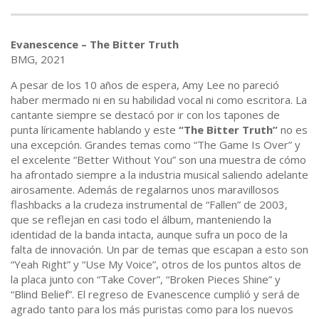
Evanescence – The Bitter Truth
BMG, 2021
A pesar de los 10 años de espera, Amy Lee no pareció
haber mermado ni en su habilidad vocal ni como escritora. La
cantante siempre se destacó por ir con los tapones de
punta líricamente hablando y este
“The Bitter Truth”
no es
una excepción. Grandes temas como “The Game Is Over” y
el excelente “Better Without You” son una muestra de cómo
ha afrontado siempre a la industria musical saliendo adelante
airosamente. Además de regalarnos unos maravillosos
flashbacks a la crudeza instrumental de “Fallen” de 2003,
que se reflejan en casi todo el álbum, manteniendo la
identidad de la banda intacta, aunque sufra un poco de la
falta de innovación. Un par de temas que escapan a esto son
“Yeah Right” y “Use My Voice”, otros de los puntos altos de
la placa junto con “Take Cover”, “Broken Pieces Shine” y
“Blind Belief”. El regreso de Evanescence cumplió y será de
agrado tanto para los más puristas como para los nuevos