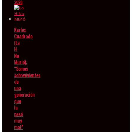
2026
Karlos
Cuadrado
(La
H
No
Murió):
“Somos
sobrevivientes
de
una
generación
que
la
pasó
muy
mal”