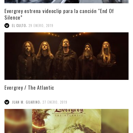
Evergrey estrena videoclip para la canción “End Of
Silence”
,
EL CULTO
29 ENERO, 2019
Evergrey / The Atlantic
,
JUAN M. GUARINO
27 ENERO, 2019