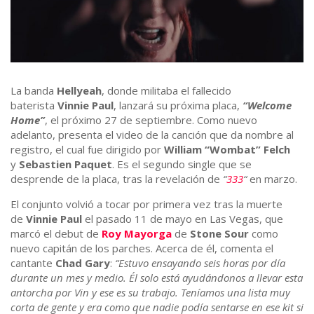
La banda
Hellyeah
, donde militaba el fallecido
baterista
Vinnie Paul
, lanzará su próxima placa,
“Welcome
Home”
, el próximo 27 de septiembre. Como nuevo
adelanto, presenta el video de la canción que da nombre al
registro, el cual fue dirigido por
William “Wombat” Felch
y
Sebastien Paquet
. Es el segundo single que se
desprende de la placa, tras la revelación de
“
333
“
en marzo.
El conjunto volvió a tocar por primera vez tras la muerte
de
Vinnie Paul
el pasado 11 de mayo en Las Vegas, que
marcó el debut de
Roy Mayorga
de
Stone Sour
como
nuevo capitán de los parches. Acerca de él, comenta el
cantante
Chad Gary
:
“Estuvo ensayando seis horas por día
durante un mes y medio. Él solo está ayudándonos a llevar esta
antorcha por Vin y ese es su trabajo. Teníamos una lista muy
corta de gente y era como que nadie podía sentarse en ese kit si