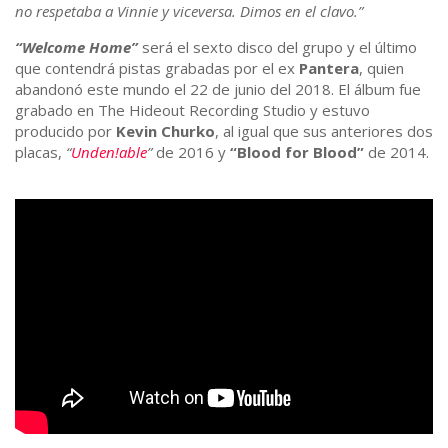
no respetaba a Vinnie y viceversa. Dimos en el clavo.”
“Welcome Home”
será el sexto disco del grupo y el último
que contendrá pistas grabadas por el ex
Pantera
, quien
abandonó este mundo el 22 de junio del 2018. El álbum fue
grabado en The Hideout Recording Studio y estuvo
producido por
Kevin Churko
, al igual que sus anteriores dos
placas,
“
Unden!able
”
de 2016 y
“Blood for Blood”
de 2014.