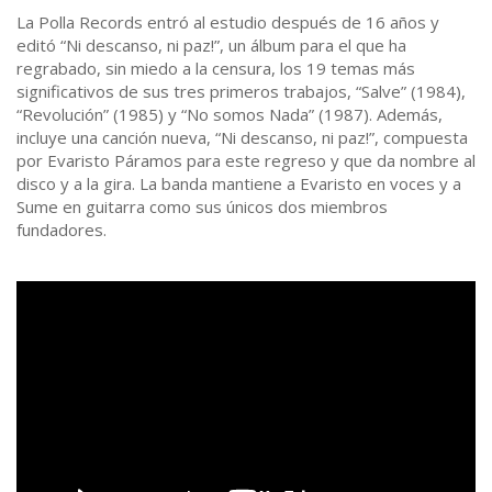
La Polla Records entró al estudio después de 16 años y
editó “Ni descanso, ni paz!”, un álbum para el que ha
regrabado, sin miedo a la censura, los 19 temas más
significativos de sus tres primeros trabajos, “Salve” (1984),
“Revolución” (1985) y “No somos Nada” (1987). Además,
incluye una canción nueva, “Ni descanso, ni paz!”, compuesta
por Evaristo Páramos para este regreso y que da nombre al
disco y a la gira. La banda mantiene a Evaristo en voces y a
Sume en guitarra como sus únicos dos miembros
fundadores.