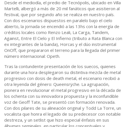
Desde el mediodía, el predio de Tecnópolis, ubicado en Villa
Martelli, albergó a más de 20 mil fanáticos que asistieron al
festival, que por segundo año se realiza en nuestro país.
Con dos escenarios dispuestos en paralelo bajo el cielo
abierto, la jornada se encendió a las 13hs con la energía de
créditos locales como Renzo Leali, La Carga, Tandem,
Against, Entre El Cielo y El Infierno (tributo a Rata Blanca con
ex integrantes de la banda), Horcas y el dúo instrumental
OnOff, que prepararon el terreno para la llegada del primer
número internacional: Opeth.
Tras la contundente presentación de los suecos, quienes
durante una hora desplegaron su distintiva mezcla de metal
progresivo con dosis de death metal, el escenario recibió a
otra leyenda del género: Queensrÿche. La agrupación,
pionera en revolucionar el metal progresivo en la década de
los ochenta con su innovadora propuesta y la inconfundible
voz de Geoff Tate, se presentó con formación renovada.
Con dos pilares de su alineación original y Todd La Torre, un
vocalista que honra el legado de su predecesor con notable
destreza, y un setlist que hizo especial énfasis en sus
álbumes seminales, en particular los conceptuales y