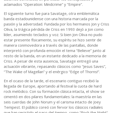
aclamados “Operation: Mindcrime” y “Empire”.
El siguiente turno fue para Savatage, otra emblemática
banda estadounidense con una historia marcada por la
pasión y la adversidad. Fundada por los hermanos Jon y Criss
Oliva, la trágica pérdida de Criss en 1993 dejó a Jon como
líder, asumiendo teclados y voz. Si bien Jon Oliva no pudo
estar presente físicamente, su espíritu se hizo sentir de
manera conmovedora a través de las pantallas, donde
interpretó con profunda emoción el tema “Believe” junto al
resto de la banda, en un instante dedicado a la memoria de
Criss. A pesar de esta ausencia, Savatage entregó una
actuación vibrante, repasando clásicos como “Jesus Saves”,
“The Wake of Magellan” y el enérgico “Edge of Thorns!”.
En el ocaso de la tarde, el escenario contiguo recibió la
llegada de Europe, aportando al festival la cuota de hard
rock melódico. Con su formación clásica intacta, el show se
cimentó en dos pilares fundamentales: la maestría en las
seis cuerdas de John Norum y el carisma intacto de Joey
Tempest. El público coreó con fervor los clásicos radiales
que han resistido el paso del tiempo, como “Rock the Night”,