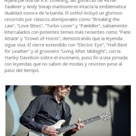
lejana partida de K.K. Downing, las guitarras de Richie
Faulkner y Andy Sneap mantuvieron intacta la emblemática
dualidad sonora de la banda. El setlist incluyó un glorioso
recorrido por clásicos atemporales como “Breaking the
Law”, “Love Bites”, “Turbo Lover” y “Painkiller”, sabiamente
intercalados con potentes temas más recientes como “Panic
Attack” y “Crown of Horns”, demostrando que la leyenda
sigue viva. El cierre extendido con “Electric Eye”, “Hell Bent
for Leather” y el groovero “Living After Midnight”, con la
Harley Davidson sobre el escenario, puso fin a una jornada
con leyendas que no saben de modas y resisten pese al
paso del tiempo.