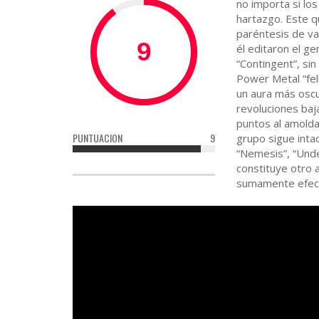
no importa si lo
hartazgo. Este 
paréntesis de va
él editaron el ge
“Contingent”, si
Power Metal “feli
un aura más oscu
revoluciones baj
puntos al amolda
PUNTUACION
9
grupo sigue intac
“Nemesis”, “Under
constituye otro 
sumamente efect