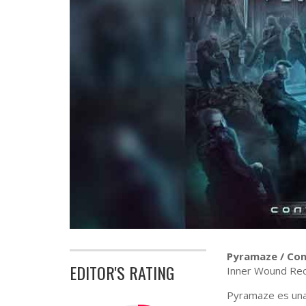
Pyramaze / Con
EDITOR'S RATING
Inner Wound Rec
Pyramaze es una