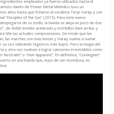
s ingredientes empleados ya fueron utilizados hasta el
quinteto danés de Power Metal Melódico tuvo un
rios años hasta que ficharon al vocalista Terje Harøy y con
nial “Disciples of the Sun” (2015). Para este nuevo
n despegarse de su estilo, la banda se aleja un poco de ése
z”, de doble bombo acelerado y estribillos bien arriba, y
ra tiñe las actuales composiciones. De modo que las
an, las marchas son más lentas y Harøy vuelve a sumar
r su voz utilizando registros más bajos. Pero la magia del
ta y otra vez vuelven a lograr canciones irresistibles como
 Restraint” o “Heir Apparent”. En definitiva, “Contingent”
acierto en una banda que, lejos de ser novedosa, es
iva.