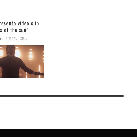
esenta video clip
s of the sun”
,
Z
14 MAYO, 2015