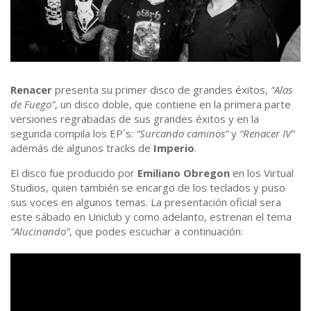
Renacer
​ presenta su primer disco de grandes éxitos,
“Alas
de Fuego”
, un disco doble, que contiene en la primera parte
versiones regrabadas de sus grandes éxitos y en la
segunda compila los EP´s:
“Surcando caminos”
y
“Renacer IV”
además de algunos tracks de
Imperio
.
El disco fue producido por
Emiliano Obregon
en los Virtual
Studios, quien también se encargo de los teclados y puso
sus voces en algunos temas. La presentación oficial sera
este sábado en Uniclub y como adelanto, estrenan el tema
“Alucinando”
, que podes escuchar a continuación: