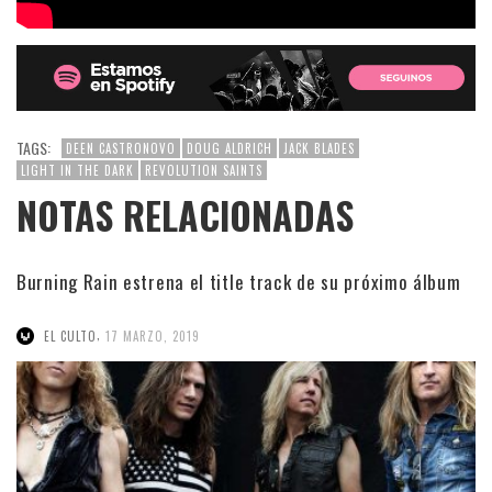
TAGS:
DEEN CASTRONOVO
DOUG ALDRICH
JACK BLADES
LIGHT IN THE DARK
REVOLUTION SAINTS
NOTAS RELACIONADAS
Burning Rain estrena el title track de su próximo álbum
,
EL CULTO
17 MARZO, 2019