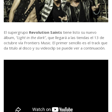
El supergrupo
Revolution Saints
tiene listo su nuevo
álbum,
“Light in the dark”
, que llegará a las tiendas el 13 de
octubre vía Frontiers Music. El primer sencillo es el track que
da titulo al disco y su videoclip se puede ver a continuación.