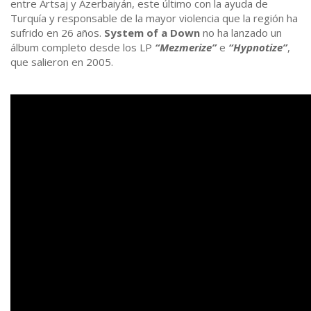
entre Artsaj y Azerbaiyán, este último con la ayuda de
Turquía y responsable de la mayor violencia que la región ha
sufrido en 26 años.
System of a Down
no ​​ha lanzado un
álbum completo desde los LP
“Mezmerize”
e
“Hypnotize”
,
que salieron en 2005.