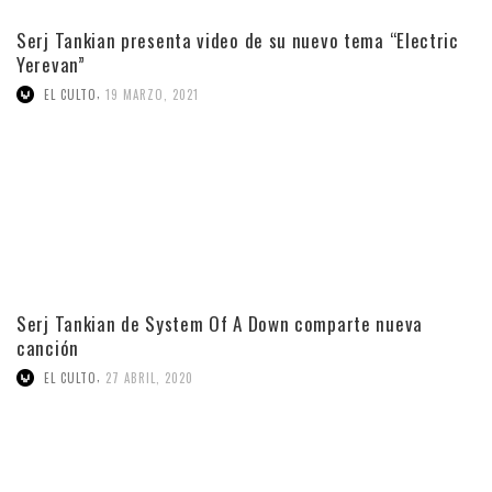
Serj Tankian presenta video de su nuevo tema “Electric
Yerevan”
,
EL CULTO
19 MARZO, 2021
Serj Tankian de System Of A Down comparte nueva
canción
,
EL CULTO
27 ABRIL, 2020