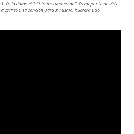
n). Yo lo llamo el “el himno Hanneman”. Es mi punto de vista
iera escrito una canción para sí mismo, hubiera sido