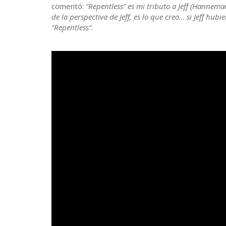
comentó:
“Repentless” es mi tributo a Jeff (Hannema
de la perspectiva de Jeff, es lo que creo… si Jeff hub
“Repentless”
.