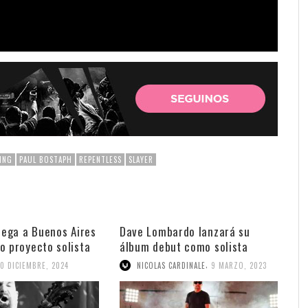
ING
PAUL BOSTAPH
REPENTLESS
SLAYER
llega a Buenos Aires
Dave Lombardo lanzará su
o proyecto solista
álbum debut como solista
,
10 DICIEMBRE, 2024
NICOLAS CARDINALE
9 MARZO, 2023