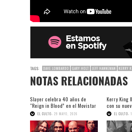
TAGS:
DAVE LOMBARDO
GARY HOLT
JEFF HANNEMAN
KERRY K
NOTAS RELACIONADAS
Slayer celebra 40 años de
Kerry King 
“Reign in Blood” en el Movistar
con su nuev
Arena
,
,
EL CULTO
29 MAYO, 2026
EL CULTO