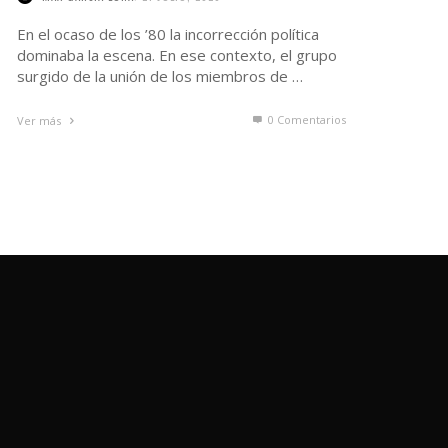
En el ocaso de los ’80 la incorrección política
dominaba la escena. En ese contexto, el grupo
surgido de la unión de los miembros de …
0 Comentarios
Ver más