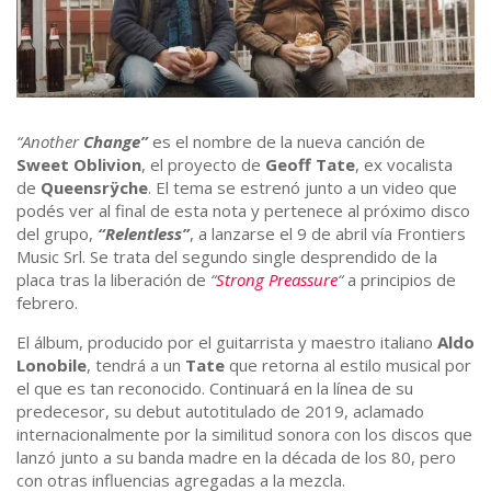
“Another
Change”
es el nombre de la nueva canción de
Sweet Oblivion
, el proyecto de
Geoff Tate
, ex vocalista
de
Queensrÿche
. El tema se estrenó junto a un video que
podés ver al final de esta nota y pertenece al próximo disco
del grupo,
“Relentless”
, a lanzarse el 9 de abril vía Frontiers
Music Srl. Se trata del segundo single desprendido de la
placa tras la liberación de
“
Strong Preassure
“
a principios de
febrero.
El álbum, producido por el guitarrista y maestro italiano
Aldo
Lonobile
, tendrá a un
Tate
que retorna al estilo musical por
el que es tan reconocido. Continuará en la línea de su
predecesor, su debut autotitulado de 2019, aclamado
internacionalmente por la similitud sonora con los discos que
lanzó junto a su banda madre en la década de los 80, pero
con otras influencias agregadas a la mezcla.