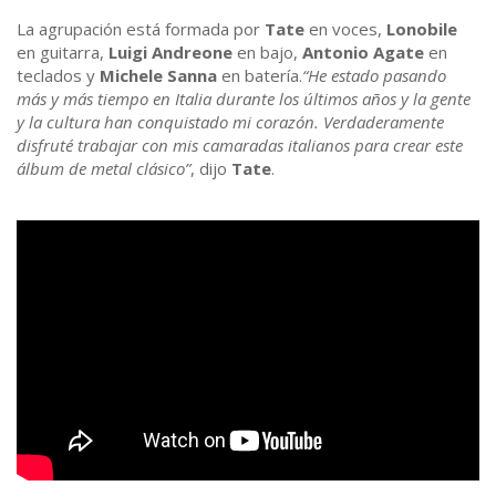
La agrupación está formada por
Tate
en voces,
Lonobile
en guitarra,
Luigi Andreone
en bajo,
Antonio Agate
en
teclados y
Michele Sanna
en batería.
“He estado pasando
más y más tiempo en Italia durante los últimos años y la gente
y la cultura han conquistado mi corazón. Verdaderamente
disfruté trabajar con mis camaradas italianos para crear este
álbum de metal clásico”
, dijo
Tate
.