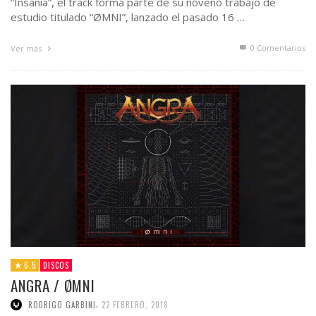
“Insania”, el track forma parte de su noveno trabajo de
estudio titulado “ØMNI”, lanzado el pasado 16 …
0 Comentarios
Ver más
6.5
DISCOS
ANGRA / ØMNI
,
RODRIGO GARBINI
22 FEBRERO, 2018