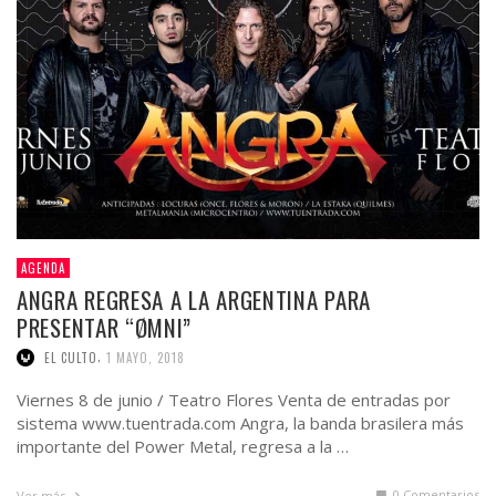
AGENDA
ANGRA REGRESA A LA ARGENTINA PARA
PRESENTAR “ØMNI”
,
EL CULTO
1 MAYO, 2018
Viernes 8 de junio / Teatro Flores Venta de entradas por
sistema www.tuentrada.com Angra, la banda brasilera más
importante del Power Metal, regresa a la …
0 Comentarios
Ver más