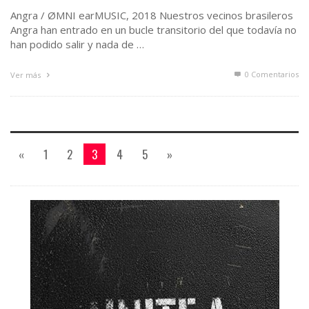
Angra / ØMNI earMUSIC, 2018 Nuestros vecinos brasileros
Angra han entrado en un bucle transitorio del que todavía no
han podido salir y nada de …
0 Comentarios
Ver más
«
1
2
3
4
5
»