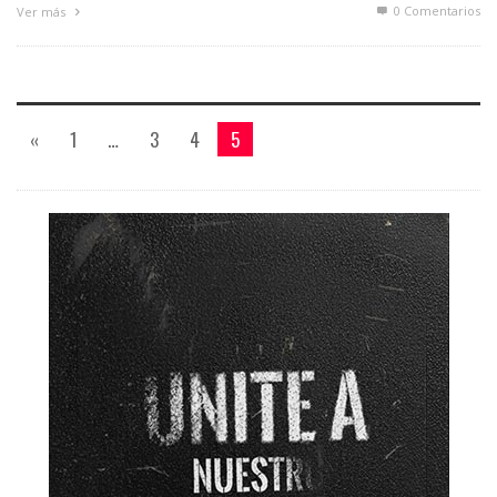
0 Comentarios
Ver más
«
1
…
3
4
5