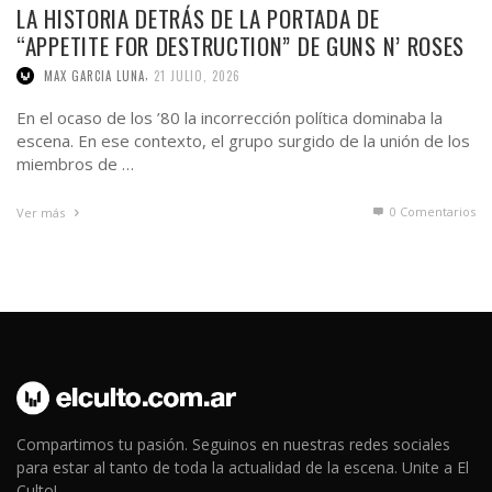
LA HISTORIA DETRÁS DE LA PORTADA DE
“APPETITE FOR DESTRUCTION” DE GUNS N’ ROSES
,
MAX GARCIA LUNA
21 JULIO, 2026
En el ocaso de los ’80 la incorrección política dominaba la
escena. En ese contexto, el grupo surgido de la unión de los
miembros de …
0 Comentarios
Ver más
Compartimos tu pasión. Seguinos en nuestras redes sociales
para estar al tanto de toda la actualidad de la escena. Unite a El
Culto!.