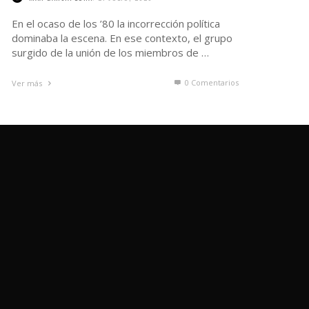
En el ocaso de los ’80 la incorrección política
dominaba la escena. En ese contexto, el grupo
surgido de la unión de los miembros de …
0 Comentarios
Ver más