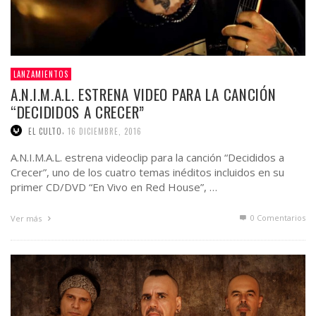
LANZAMIENTOS
A.N.I.M.A.L. ESTRENA VIDEO PARA LA CANCIÓN
“DECIDIDOS A CRECER”
,
EL CULTO
16 DICIEMBRE, 2016
A.N.I.M.A.L. estrena videoclip para la canción “Decididos a
Crecer”, uno de los cuatro temas inéditos incluidos en su
primer CD/DVD “En Vivo en Red House”, …
0 Comentarios
Ver más