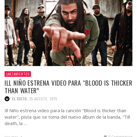
LANZAMIENTOS
ILL NIÑO ESTRENA VIDEO PARA “BLOOD IS THICKER
THAN WATER”
,
EL CULTO
25 AGOSTO, 2015
Ill Niño estrena video para la canción “Blood is thicker than
water”, pista que se toma del nuevo álbum de la banda, “Till
death, la …
0 Comentarios
Ver más