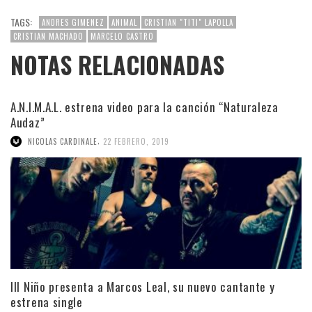
TAGS:
ANDRES GIMENEZ
ANIMAL
CRISTIAN "TITI" LAPOLLA
CRISTIAN MACHADO
MARCELO CASTRO
NOTAS RELACIONADAS
A.N.I.M.A.L. estrena video para la canción “Naturaleza
Audaz”
,
NICOLAS CARDINALE
22 FEBRERO, 2019
Ill Niño presenta a Marcos Leal, su nuevo cantante y
estrena single