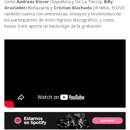
como
Andreas Kisser
(Sepultura y De La Tierra),
Billy
Graziadei
(Biohazard) y
Cristian Machado
(Ill Niño). El DVD
también cuenta con entrevistas, ensayos y testimonios de
los participantes de este regreso discográfico, y como
bonus track aporta un backstage de la grabación.