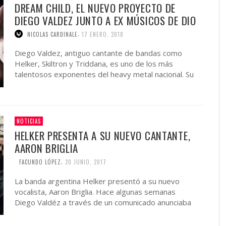
DREAM CHILD, EL NUEVO PROYECTO DE
DIEGO VALDEZ JUNTO A EX MÚSICOS DE DIO
,
NICOLAS CARDINALE
17 ENERO, 2018
Diego Valdez, antiguo cantante de bandas como
Helker, Skiltron y Triddana, es uno de los más
talentosos exponentes del heavy metal nacional. Su
imponente voz …
NOTICIAS
HELKER PRESENTA A SU NUEVO CANTANTE,
AARON BRIGLIA
,
FACUNDO LÓPEZ
20 JUNIO, 2017
La banda argentina Helker presentó a su nuevo
vocalista, Aaron Briglia. Hace algunas semanas
Diego Valdéz a través de un comunicado anunciaba
su alejamiento de …