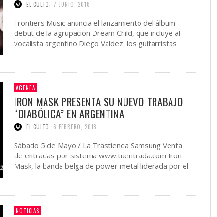
,
EL CULTO
7 JUNIO, 2018
Frontiers Music anuncia el lanzamiento del álbum
debut de la agrupación Dream Child, que incluye al
vocalista argentino Diego Valdez, los guitarristas
Craig Goldy y …
AGENDA
IRON MASK PRESENTA SU NUEVO TRABAJO
“DIABÓLICA” EN ARGENTINA
,
EL CULTO
6 FEBRERO, 2018
Sábado 5 de Mayo / La Trastienda Samsung Venta
de entradas por sistema www.tuentrada.com Iron
Mask, la banda belga de power metal liderada por el
…
NOTICIAS