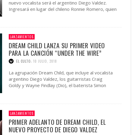
nuevo vocalista será el argentino Diego Valdez.
Ingresará en lugar del chileno Ronnie Romero, quien
dio un paso al …
LANZAMIENTOS
DREAM CHILD LANZA SU PRIMER VIDEO
PARA LA CANCIÓN “UNDER THE WIRE”
,
EL CULTO
10 JULIO, 2018
La agrupación Dream Child, que incluye al vocalista
argentino Diego Valdez, los guitarristas Craig
Goldy y Wayne Findlay (Dio), el baterista Simon
Wright (Dio y AC/DC) y el bajista Rudy Sarzo (Quiet
Riot, Ozzy y …
LANZAMIENTOS
PRIMER ADELANTO DE DREAM CHILD, EL
NUEVO PROYECTO DE DIEGO VALDEZ