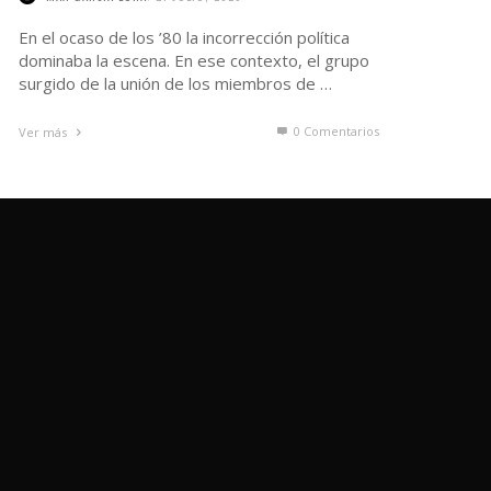
En el ocaso de los ’80 la incorrección política
dominaba la escena. En ese contexto, el grupo
surgido de la unión de los miembros de …
0 Comentarios
Ver más