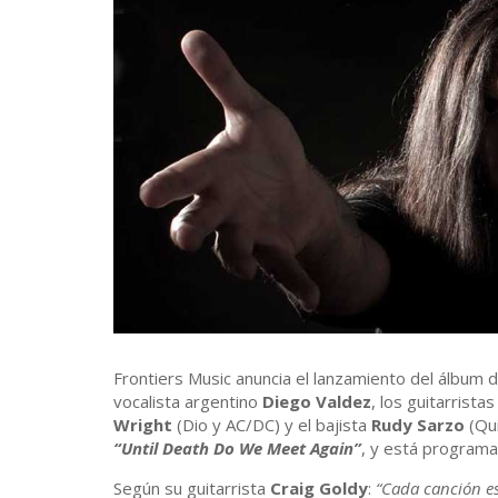
Frontiers Music anuncia el lanzamiento del álbum 
vocalista argentino
Diego Valdez
, los guitarrista
Wright
(Dio y AC/DC) y el bajista
Rudy Sarzo
(Qui
“Until Death Do We Meet Again”
, y está programa
Según su guitarrista
Craig Goldy
:
“Cada canción es