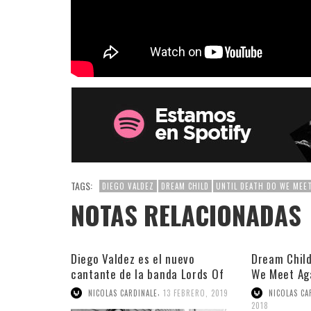
TAGS:
DIEGO VALDEZ
DREAM CHILD
UNTIL DEATH DO WE MEET
NOTAS RELACIONADAS
Diego Valdez es el nuevo
Dream Child
cantante de la banda Lords Of
We Meet Ag
Black
,
NICOLAS CARDINALE
13 FEBRERO, 2019
NICOLAS CA
2018