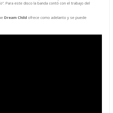
do”
. Para este disco la banda contó con el trabajo del
que
Dream Child
ofrece como adelanto y se puede