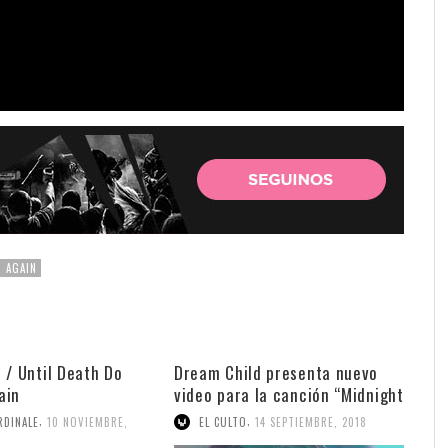
 AGAIN
 / Until Death Do
Dream Child presenta nuevo
ain
video para la canción “Midnight
Song”
,
,
RDINALE
10 NOVIEMBRE,
EL CULTO
14 SEPTIEMBRE, 2018