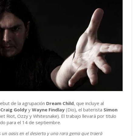
debut de la agrupación
Dream Child
, que incluye al
s
Craig Goldy
y
Wayne Findlay
(Dio), el baterista
Simon
et Riot, Ozzy y Whitesnake). El trabajo llevará por titulo
do para el 14 de septiembre.
 un oasis en el desierto y una rara gema que traerá