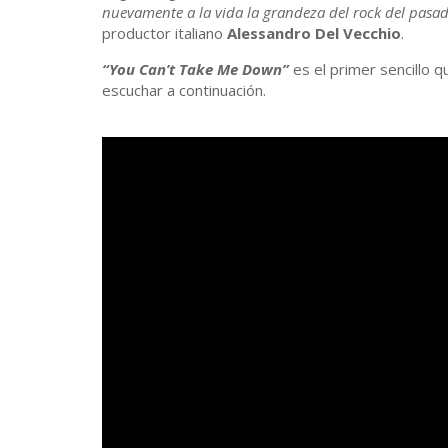
nuevamente a la vida la grandeza del rock del pasa
productor italiano
Alessandro Del Vecchio
.
“You Can’t Take Me Down”
es el primer sencillo 
escuchar a continuación.