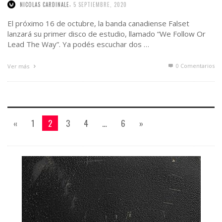
,
NICOLAS CARDINALE
5 SEPTIEMBRE, 2020
El próximo 16 de octubre, la banda canadiense Falset
lanzará su primer disco de estudio, llamado “We Follow Or
Lead The Way”. Ya podés escuchar dos …
0 Comentarios
Ver más
«
1
2
3
4
…
6
»