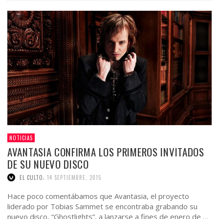
NOTICIAS
AVANTASIA CONFIRMA LOS PRIMEROS INVITADOS
DE SU NUEVO DISCO
,
EL CULTO
14 SEPTIEMBRE, 2015
Hace poco comentábamos que Avantasia, el proyecto
liderado por Tobias Sammet se encontraba grabando su
nuevo disco, “Ghostlights”, a lanzarse a fines de enero de …