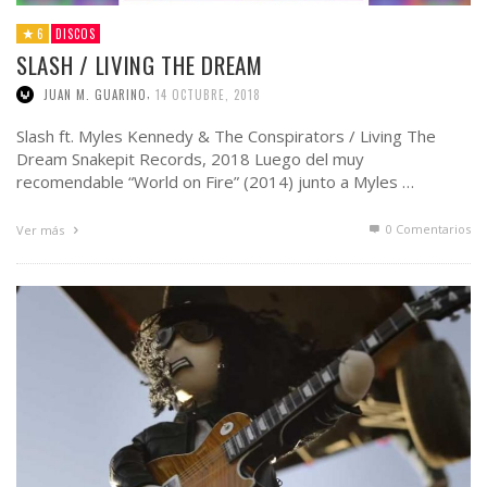
6
DISCOS
SLASH / LIVING THE DREAM
,
JUAN M. GUARINO
14 OCTUBRE, 2018
Slash ft. Myles Kennedy & The Conspirators / Living The
Dream Snakepit Records, 2018 Luego del muy
recomendable “World on Fire” (2014) junto a Myles …
0 Comentarios
Ver más