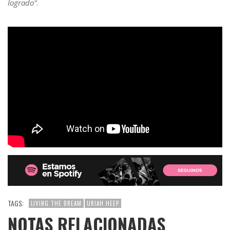
logrado”
.
TAGS:
LIVING THE DREAM
URIAH HEEP
NOTAS RELACIONADAS