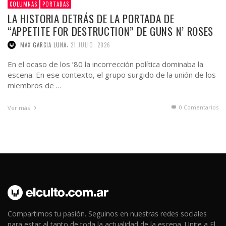
COLUMNAS
PORTADAS
LA HISTORIA DETRÁS DE LA PORTADA DE
“APPETITE FOR DESTRUCTION” DE GUNS N’ ROSES
,
MAX GARCIA LUNA
21 JULIO, 2026
En el ocaso de los ’80 la incorrección política dominaba la
escena. En ese contexto, el grupo surgido de la unión de los
miembros de …
0 Comentarios
Ver más
Compartimos tu pasión. Seguinos en nuestras redes sociales
para estar al tanto de toda la actualidad de la escena. Unite a El