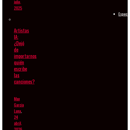
julio,
2025
Especia
Artistas
IA:
¿Dejó
de
importarnos
quién
escribe
las
canciones?
Max
Garcia
Luna
,
24
abril,
2026