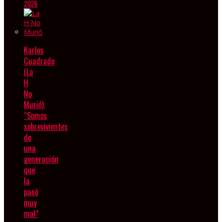
2026
Karlos
Cuadrado
(La
H
No
Murió):
“Somos
sobrevivientes
de
una
generación
que
la
pasó
muy
mal”