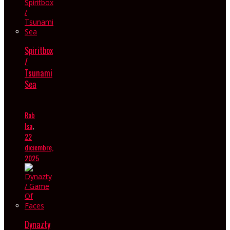
Spiritbox
/
Tsunami
Sea
Rob
Isa
,
22
diciembre,
2025
Dynazty