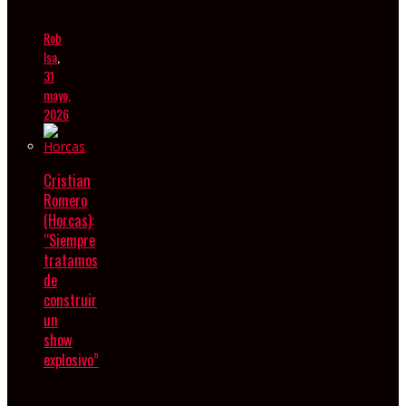
Rob
Isa
,
31
mayo,
2026
Cristian
Romero
(Horcas):
“Siempre
tratamos
de
construir
un
show
explosivo”