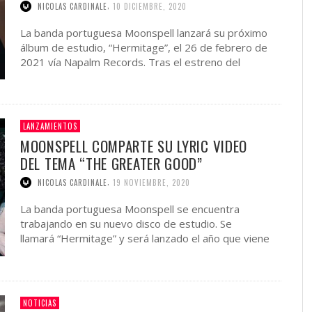
,
NICOLAS CARDINALE
10 DICIEMBRE, 2020
La banda portuguesa Moonspell lanzará su próximo
álbum de estudio, “Hermitage”, el 26 de febrero de
2021 vía Napalm Records. Tras el estreno del
tema “The Greater Good“, …
LANZAMIENTOS
MOONSPELL COMPARTE SU LYRIC VIDEO
DEL TEMA “THE GREATER GOOD”
,
NICOLAS CARDINALE
19 NOVIEMBRE, 2020
La banda portuguesa Moonspell se encuentra
trabajando en su nuevo disco de estudio. Se
llamará “Hermitage” y será lanzado el año que viene
bajo el sello …
NOTICIAS