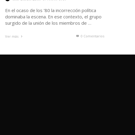
En el ocaso de los ’80 la incorrección política
dominaba la escena. En ese contexto, el grupo
surgido de la unión de los miembros de …
0 Comentarios
Ver más