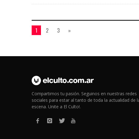
1
2
3
»
Compartimos tu pasión. Seguinos en nuestras redes
sociales para estar al tanto de toda la actualidad de l
escena. Unite a El Culto!.