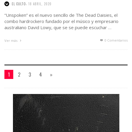
,
EL CULTO
18 ABRIL, 2020
“Unspoken” es el nuevo sencillo de The Dead Daisies, el
combo hardrockero fundado por el músico y empresario
australiano David Lowy, que se se puede escuchar …
0 Comentarios
Ver más
1
2
3
4
»