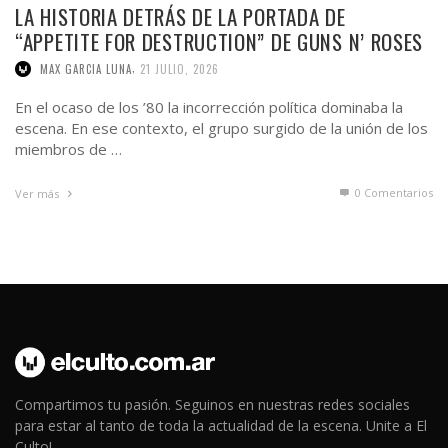
LA HISTORIA DETRÁS DE LA PORTADA DE
“APPETITE FOR DESTRUCTION” DE GUNS N’ ROSES
,
MAX GARCIA LUNA
21 JULIO, 2026
En el ocaso de los ’80 la incorrección política dominaba la
escena. En ese contexto, el grupo surgido de la unión de los
miembros de …
0 Comentarios
Ver más
Compartimos tu pasión. Seguinos en nuestras redes sociales
para estar al tanto de toda la actualidad de la escena. Unite a El
Culto!.