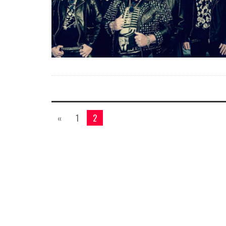
«
1
2