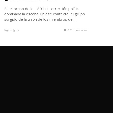
En el ocaso de los ’80 la incorrección política
dominaba la escena. En ese contexto, el grupo
surgido de la unión de los miembros de …
0 Comentarios
Ver más